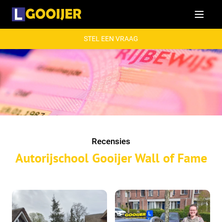
Menu
STEL EEN VRAAG
Recensies
Autorijschool Gooijer Wall of Fame