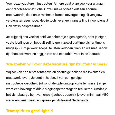
Voor deze vacature rijinstructeur Almere gaat onze voorkeur uit naar
een franchiseconstructie. Onze unieke opzet biedt een enorme
meerwaarde; door onze minimale franchisevergoeding blijven jouw
verdiensten zeer hoog. Heb je toch liever een aanstelling in loondienst?
Ook dat is bespreekbaar.
Je krijgt bij ons veel vrijheid. Je beheert je eigen agenda, hebt je eigen
vaste leerlingen en bepaalt zelf je uren (zowel parttime als fulltime is
mogelijk). Om je werk soepel te laten verlopen, werken we met Dation
rijschoolsoftware en krijg je van ons een tablet voor in de lesauto.
Wie zoeken wij voor deze vacature rijinstructeur Almere?
Wij zoeken een representatieve en geduldige collega die kwaliteit en
maatwerk levert. Je bent in het bezit van een geldige
instructiebevoegdheid (of rondt de opleiding op korte termijn af) en je
weet een bovengemiddeld slagingspercentage te realiseren. Omdat je
het visitekaartje bent van onze rijschool, beschik je over minimaal MBO
werk- en denkniveau en spreek je uitstekend Nederlands.
Teamspirit en gezelligheid