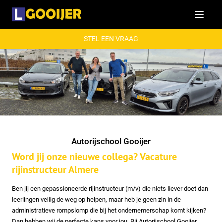
Menu
STEL EEN VRAAG
Autorijschool Gooijer
Word jij onze nieuwe collega? Vacature
rijinstructeur Almere
Ben jij een gepassioneerde rijinstructeur (m/v) die niets liever doet dan
leerlingen veilig de weg op helpen, maar heb je geen zin in de
administratieve rompslomp die bij het ondernemerschap komt kijken?
Dan hebben wij de perfecte kans voor jou. Bij Autorijschool Gooijer